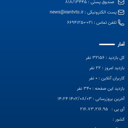
صندوق پستی : 818/13445
پست الکترونیکی :
news@irantvto.ir
تلفن تماس :
021-66941250
آمار
کل بازدید : 32156 نفر
بازدید امروز : 22 نفر
کاربران آنلاین : 0 نفر
بازدید این صفحه : 340 نفر
آخرین بروزرسانی : 1402/08/03 14:24
آی پی :
216.73.216.95
کشور :