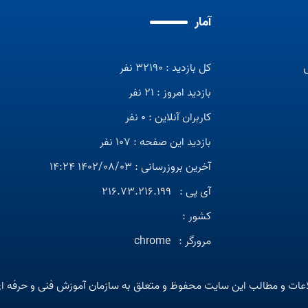
آمار
کل بازدید : 32190 نفر
بازدید امروز : 21 نفر
کاربران آنلاین : 0 نفر
بازدید این صفحه : 107 نفر
آخرین بروزرسانی : 1402/08/03 14:24
آی پی :
216.73.216.199
کشور :
مرورگر :
chrome
عات و مطالب این سایت محفوظ و متعلق به سازمان آموزش فنی و حرفه ا