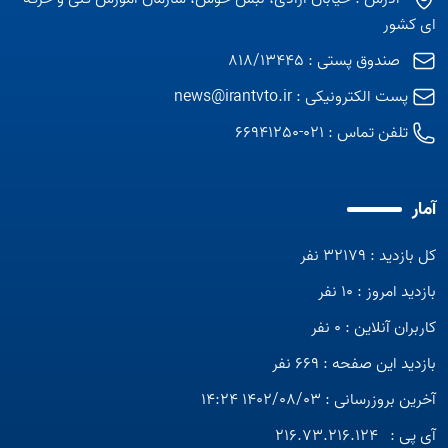
ای کشور
صندوق پستی : 818/13445
پست الکترونیکی :
news@irantvto.ir
تلفن تماس :
021-66941250
آمار
کل بازدید : 32179 نفر
بازدید امروز : 10 نفر
کاربران آنلاین : 0 نفر
بازدید این صفحه : 669 نفر
آخرین بروزرسانی : 1402/08/03 14:24
آی پی :
216.73.216.124